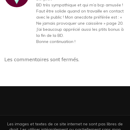
BD très sympathique et qui m’a bcp amusée !
Faut être solide quand on travaille en contact
avec le public ! Mon anecdote préférée est : «
Ne jamais provoquer une caissière » page 20.
J’ai beaucoup apprécié aussi les ptits bonus à
la fin de la BD.
Bonne continuation !
Les commentaires sont fermés.
Les images et textes de ce site internet ne sont pas libres de
droit. Les utiliser intégralement ou partiellement sans mon