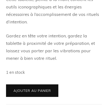
outils iconographiques et les énergies
nécessaires à l’accomplissement de vos rituels
d’intention.
Gardez en tête votre intention, gardez la
tablette à proximité de votre préparation, et
laissez vous porter par les vibrations pour
mener à bien votre rituel.
1 en stock
quantité
AJOUTER AU PANIER
de
Tablette
Rituels