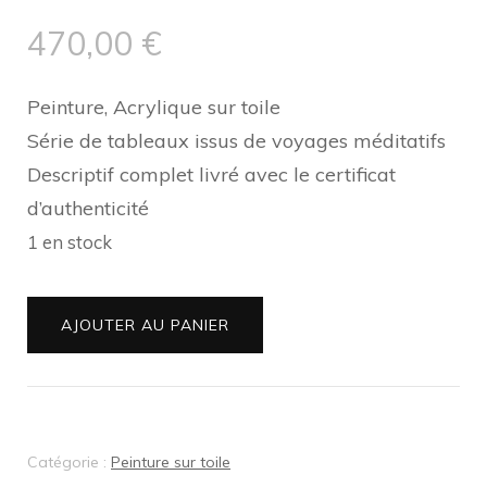
470,00
€
Peinture, Acrylique sur toile
Série de tableaux issus de voyages méditatifs
Descriptif complet livré avec le certificat
d’authenticité
1 en stock
quantité
AJOUTER AU PANIER
de
0-
Voyages
Méditatifs
Catégorie :
Peinture sur toile
M04