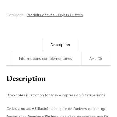
notes
A5
Catégorie :
Produits dérivés - Objets illustrés
illustré
–
Personnage
de
Description
la
saga
Informations complémentaires
Avis (0)
Les
Peuples
Description
d’Elwinah
:
Bloc-notes illustration fantasy – impression à tirage limité
Luce
(2)
Ce
bloc-notes A5 illustré
est inspiré de l’univers de la saga
fantasy
Les Peuples d’Elwinah
, une série de romans que j’ai