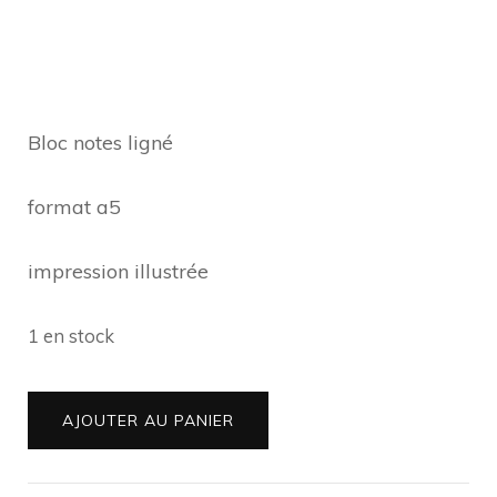
Bloc notes ligné
format a5
impression illustrée
1 en stock
quantité
AJOUTER AU PANIER
de
Bloc-