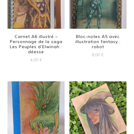
Carnet A6 illustré –
Bloc-notes A5 avec
Personnage de la saga
illustration fantasy :
Les Peuples d’Elwinah :
robot
déesse
8,00
€
4,00
€