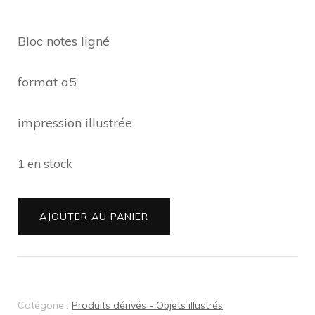
Bloc notes ligné
format a5
impression illustrée
1 en stock
quantité
AJOUTER AU PANIER
de
Bloc-
notes
A5
Catégorie :
Produits dérivés - Objets illustrés
illustré