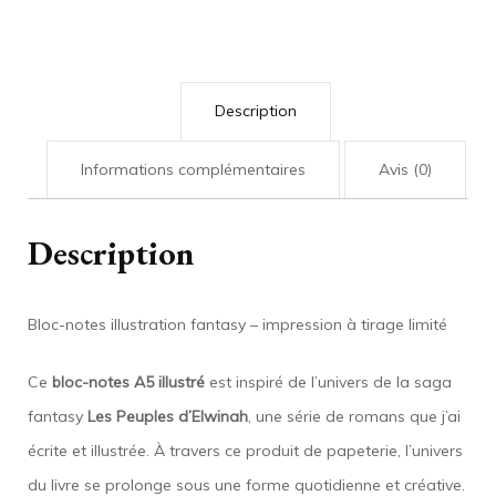
–
Personnage
de
Description
la
saga
Informations complémentaires
Avis (0)
Les
Peuples
Description
d’Elwinah
:
Bloc-notes illustration fantasy – impression à tirage limité
Eowin
Ce
bloc-notes A5 illustré
est inspiré de l’univers de la saga
fantasy
Les Peuples d’Elwinah
, une série de romans que j’ai
écrite et illustrée. À travers ce produit de papeterie, l’univers
du livre se prolonge sous une forme quotidienne et créative.