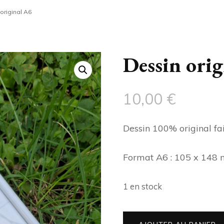
original A6
PDF À TÉLÉCHARGER
Dessin orig
10,00
€
Dessin 100% original fa
Format A6 : 105 x 148
1 en stock
quantité