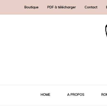
Boutique
PDF à télécharger
Contact
artiste-auteur indépendante
Diddha
HOME
A PROPOS
RO