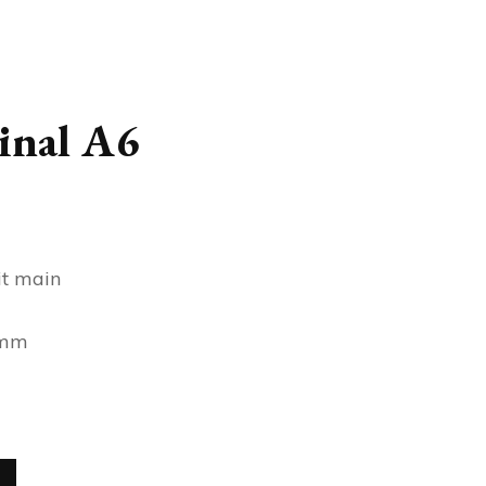
inal A6
it main
 mm