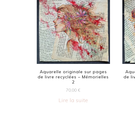
Aquarelle originale sur pages
Aqua
de livre recyclées – Mémorielles
de li
2
70,00
€
Lire la suite