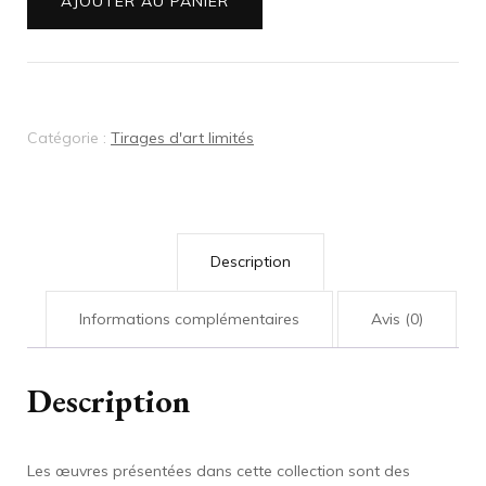
AJOUTER AU PANIER
d'art
-
Dans
ma
Catégorie :
Tirages d'art limités
chair
-
Édition
limitée
Description
Informations complémentaires
Avis (0)
Description
Les œuvres présentées dans cette collection sont des