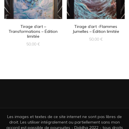
Tirage d’art –
Tirage d’art -Flammes
Transformations – Édition
Jumelles – Édition limitée
limitée
50,00
€
50,00
€
Les images et textes de ce site internet ne sont pas libres de
droit. Les utiliser intégralement ou partiellement sans mon
accord est passible de poursuites - Diddha 2022 - tous droits