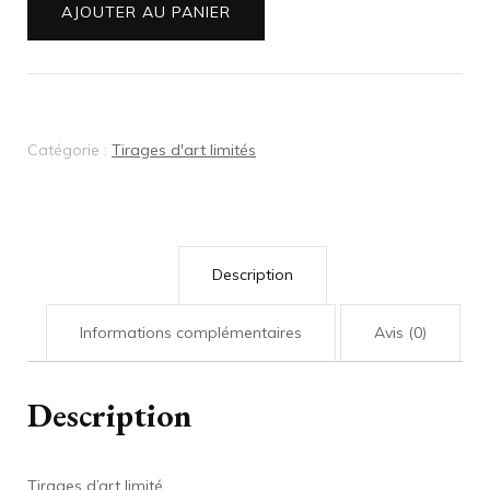
Tirage
AJOUTER AU PANIER
d'art
-
Le
Seuil
Catégorie :
Tirages d'art limités
-
Édition
limitée
Description
Informations complémentaires
Avis (0)
Description
Tirages d’art limité