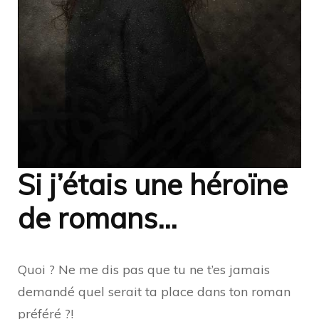
Si j’étais une héroïne
de romans…
Quoi ? Ne me dis pas que tu ne t’es jamais
demandé quel serait ta place dans ton roman
préféré ?!