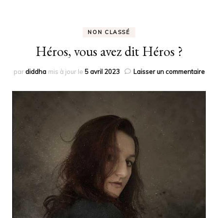
NON CLASSÉ
Héros, vous avez dit Héros ?
sur
par
diddha
mis à jour le
5 avril 2023
Laisser un commentaire
Héro
vou
ave
dit
Hér
?