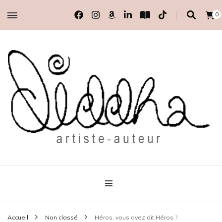
0
artiste-auteur indépendante
Diddha
Accueil
Non classé
Héros, vous avez dit Héros ?