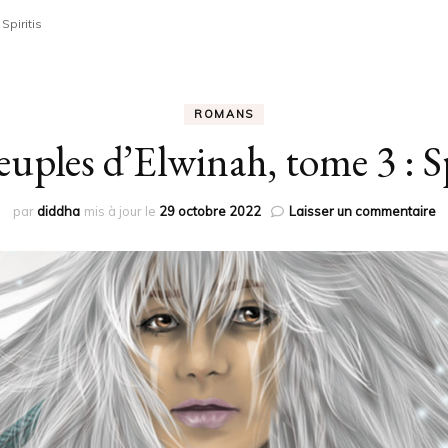
Spiritis
PDF À TÉLÉCHARGER
ROMANS
euples d’Elwinah, tome 3 : Sp
su
par
diddha
mis à jour le
29 octobre 2022
Laisser un commentaire
L
P
d’
t
3
:
Sp