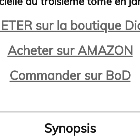
icielle du troisième tome en j
TER sur la boutique D
Acheter sur AMAZON
Commander sur BoD
Synopsis