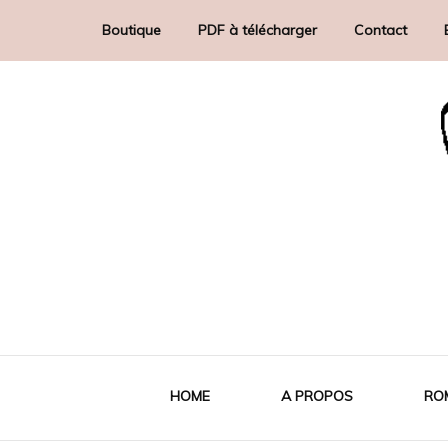
Boutique
PDF à télécharger
Contact
artiste-auteur indépendante
Diddha
HOME
A PROPOS
RO