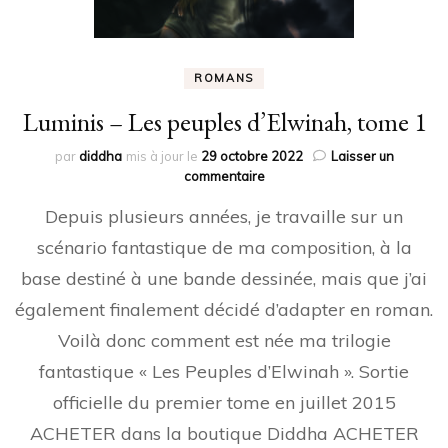
ROMANS
Luminis – Les peuples d’Elwinah, tome 1
par
diddha
mis à jour le
29 octobre 2022
Laisser un
sur
commentaire
Luminis
Depuis plusieurs années, je travaille sur un
–
Les
scénario fantastique de ma composition, à la
peuples
base destiné à une bande dessinée, mais que j’ai
d’Elwinah,
tome
également finalement décidé d’adapter en roman.
1
Voilà donc comment est née ma trilogie
fantastique « Les Peuples d’Elwinah ». Sortie
officielle du premier tome en juillet 2015
ACHETER dans la boutique Diddha ACHETER